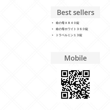
Best sellers
命の母Ａ８４０錠
命の母ホワイト３６０錠
トラベルミン１３錠
Mobile