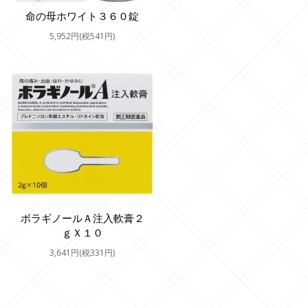
命の母ホワイト３６０錠
5,952円(税541円)
ボラギノールＡ注入軟膏２
ｇＸ１０
3,641円(税331円)