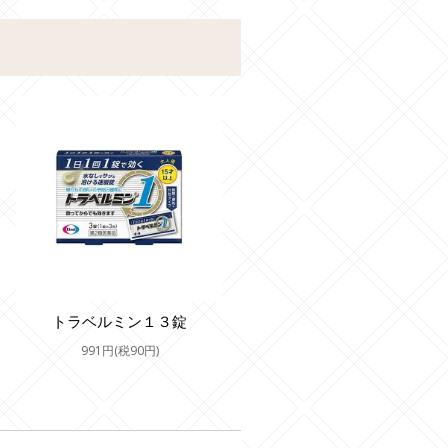
トラベルミン１３錠
991円(税90円)