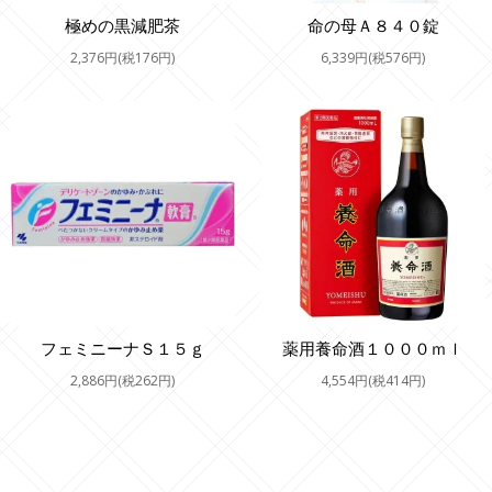
極めの黒減肥茶
命の母Ａ８４０錠
2,376円(税176円)
6,339円(税576円)
フェミニーナＳ１５ｇ
薬用養命酒１０００ｍｌ
2,886円(税262円)
4,554円(税414円)