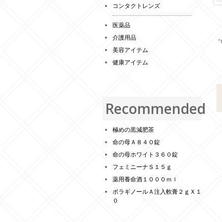
コンタクトレンズ
医薬品
介護用品
"
美容アイテム
健康アイテム
Recommended
極めの黒減肥茶
命の母Ａ８４０錠
命の母ホワイト３６０錠
フェミニーナＳ１５ｇ
薬用養命酒１０００ｍｌ
ボラギノールＡ注入軟膏２ｇＸ１
０